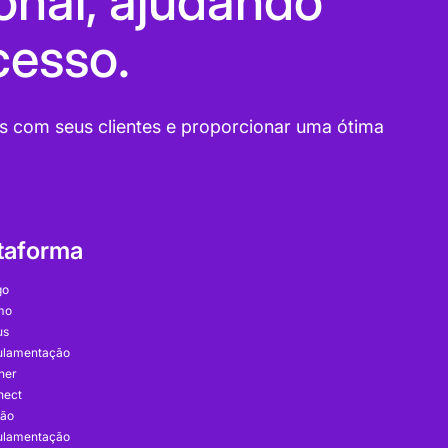
nal, ajudando
cesso.
as com seus clientes e proporcionar uma ótima
taforma
go
mo
us
ulamentação
ner
nect
tão
ulamentação