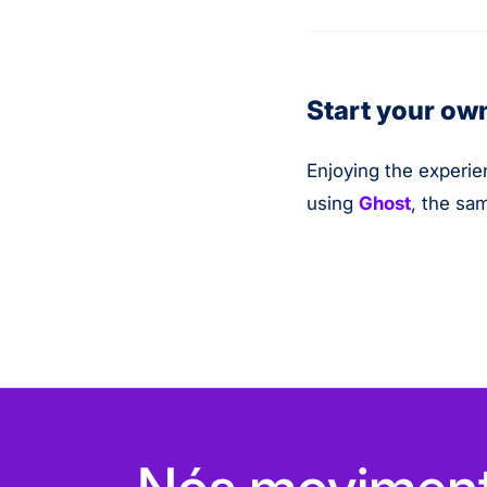
Start your ow
Enjoying the experie
using
Ghost
, the sa