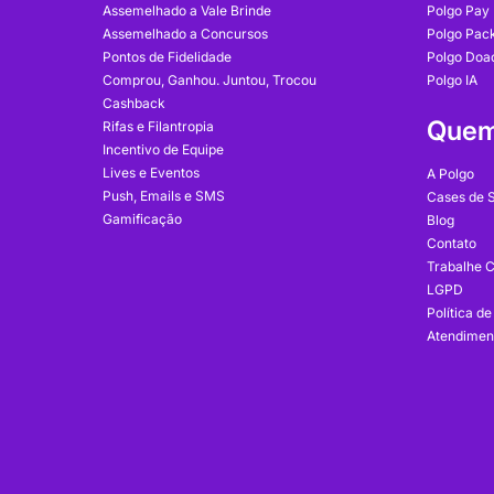
Assemelhado a Vale Brinde
Polgo Pay
Assemelhado a Concursos
Polgo Pac
Pontos de Fidelidade
Polgo Doa
Comprou, Ganhou. Juntou, Trocou
Polgo IA
Cashback
Quem
Rifas e Filantropia
Incentivo de Equipe
Lives e Eventos
A Polgo
Push, Emails e SMS
Cases de 
Gamificação
Blog
Contato
Trabalhe 
LGPD
Política d
Atendimen