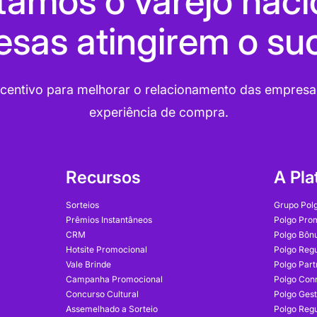
amos o varejo nacio
sas atingirem o su
incentivo para melhorar o relacionamento das empres
experiência de compra.
Recursos
A Pla
Sorteios
Grupo Pol
Prêmios Instantâneos
Polgo Pro
CRM
Polgo Bôn
Hotsite Promocional
Polgo Reg
Vale Brinde
Polgo Part
Campanha Promocional
Polgo Con
Concurso Cultural
Polgo Ges
Assemelhado a Sorteio
Polgo Reg