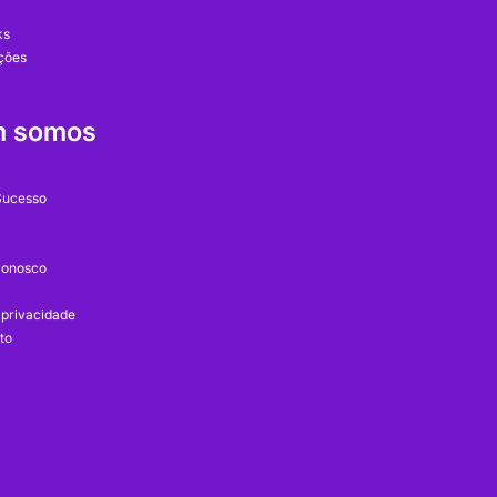
ks
ções
 somos
Sucesso
Conosco
e privacidade
to