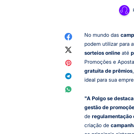
No mundo das
camp
Compartilhar
podem utilizar para a
no
Compartilhar
sorteios online
até
p
Promoções e Apostas
Facebook
no
Compartilhar
gratuita de prêmios
Twitter
no
Compartilhar
ideal para sua empr
Pinterest
no
Compartilhar
"A Polgo se destaca
Telegram
no
gestão de promoções
WhatsApp
de
regulamentação d
criação de
campanha