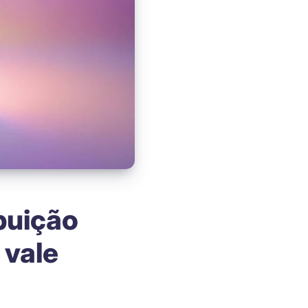
ibuição
 vale