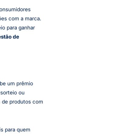
onsumidores
ões com a marca.
io para ganhar
stão de
ebe um prêmio
sorteio ou
a de produtos com
is para quem