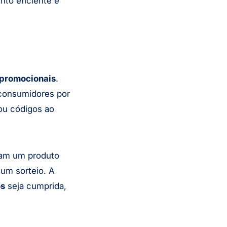
nto eficiente e
promocionais
.
 consumidores por
ou códigos ao
am um produto
um sorteio. A
os
seja cumprida,