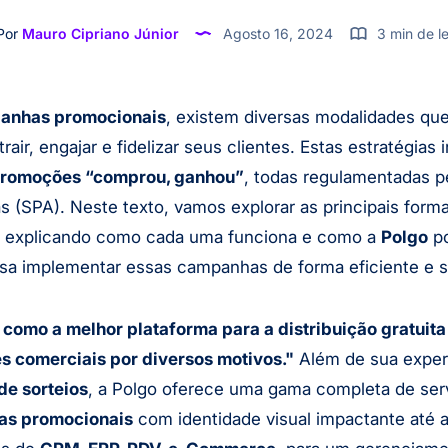
Por
Mauro Cipriano Júnior
Agosto 16, 2024
3 min de le
anhas promocionais
, existem diversas modalidades qu
trair, engajar e fidelizar seus clientes. Estas estratégia
romoções “comprou, ganhou”
, todas regulamentadas p
 (SPA). Neste texto, vamos explorar as principais form
, explicando como cada uma funciona e como a
Polgo
po
esa implementar essas campanhas de forma eficiente e s
 como a melhor plataforma para a distribuição gratuita
 comerciais por diversos motivos."
Além de sua exper
e sorteios
, a Polgo oferece uma gama completa de ser
s promocionais
com identidade visual impactante até 