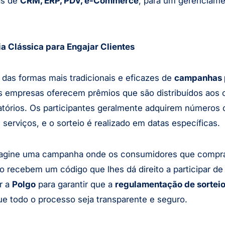
as de
CRM, ERP, PDV, e-Commerce
, para um gerenciame
ia Clássica para Engajar Clientes
das formas mais tradicionais e eficazes de
campanhas 
s empresas oferecem prêmios que são distribuídos aos
atórios. Os participantes geralmente adquirem números 
serviços, e o sorteio é realizado em datas específicas.
agine uma campanha onde os consumidores que compr
recebem um código que lhes dá direito a participar de 
r a
Polgo
para garantir que a
regulamentação de sortei
e todo o processo seja transparente e seguro.