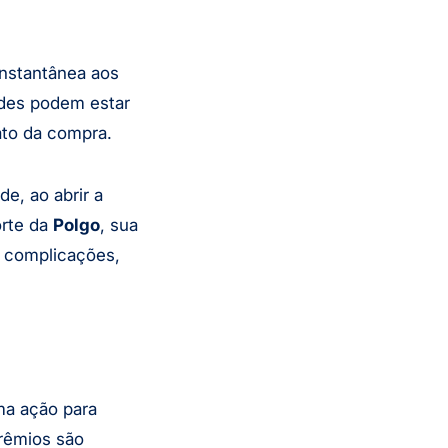
instantânea aos
des podem estar
ato da compra.
e, ao abrir a
orte da
Polgo
, sua
 complicações,
ma ação para
prêmios são