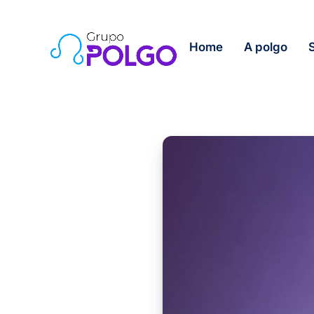
Home
A polgo