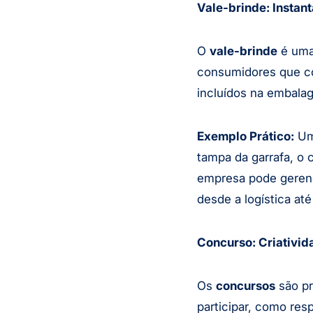
Vale-brinde: Insta
O
vale-brinde
é uma 
consumidores que c
incluídos na embala
Exemplo Prático:
Uma
tampa da garrafa, o
empresa pode geren
desde a logística at
Concurso: Criativid
Os
concursos
são pr
participar, como res