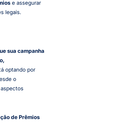
mios
e assegurar
s legais.
 que sua campanha
o,
tá optando por
desde o
s aspectos
ição de Prêmios