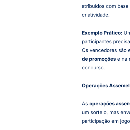
atribuídos com base 
criatividade.
Exemplo Prático:
Uma
participantes preci
Os vencedores são es
de promoções
e na
concurso.
Operações Assemelh
As
operações assem
um sorteio, mas env
participação em jogo